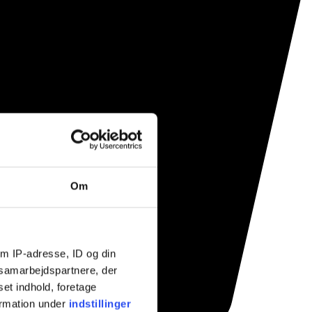
Om
m IP-adresse, ID og din
s samarbejdspartnere, der
set indhold, foretage
ormation under
indstillinger