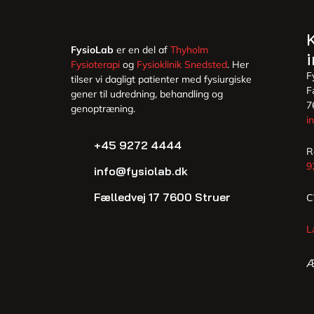
FysioLab
er en del af
Thyholm
Fysioterapi
og
Fysioklinik Snedsted
. Her
F
tilser vi dagligt patienter med fysiurgiske
F
gener til udredning, behandling og
7
genoptræning.
i
+45 9272 4444
R
9
info@fysiolab.dk
Fælledvej 17 7600 Struer
C
L
Æ