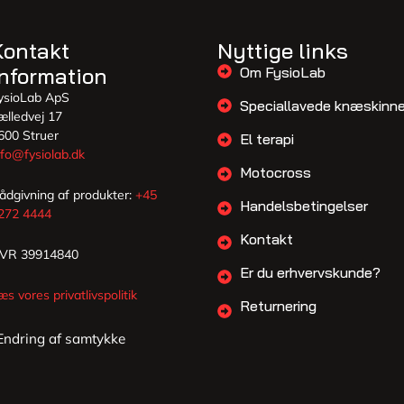
Kontakt
Nyttige links
information
Om FysioLab
ysioLab ApS
Speciallavede knæskinne
ælledvej 17
600 Struer
El terapi
nfo@fysiolab.dk
Motocross
ådgivning af produkter:
+45
Handelsbetingelser
272 4444
Kontakt
VR 39914840
Er du erhvervskunde?
æs vores privatlivspolitik
Returnering
ndring af samtykke