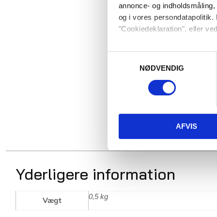
annonce- og indholdsmåling,
og i vores persondatapolitik. 
"Cookiedeklaration", eller ved
Dine valg anvendes på hele w
Samtykkevalg
NØDVENDIG
Vi bruger cookies til at tilpas
vores trafik. Vi deler også 
annonceringspartnere og anal
dem, eller som de har indsaml
AFVIS
Yderligere information
0,5 kg
Vægt