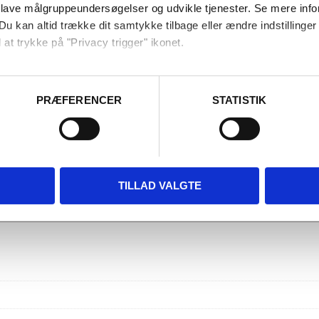
 lave målgruppeundersøgelser og udvikle tjenester. Se mere inf
Du kan altid trække dit samtykke tilbage eller ændre indstillinger
 at trykke på "Privacy trigger" ikonet.
ebsitet.
PRÆFERENCER
STATISTIK
se vores indhold og annoncer, til at vise dig funktioner til sociale
oplysninger om din brug af vores hjemmeside med vores partnere i
ysepartnere. Vores partnere kan kombinere disse data med andr
et fra din brug af deres tjenester.
TILLAD VALGTE