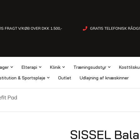
IS FRAGT V/KØB OVER DKK 1.500,-
GRATIS TELEFONISK RÅDG
ager
Elterapi
Klinik
Træningsudstyr
Kosttilsk
titution & Sportspleje
Outlet
Udlejning af knæskinner
fit Pad
SISSEL Bala