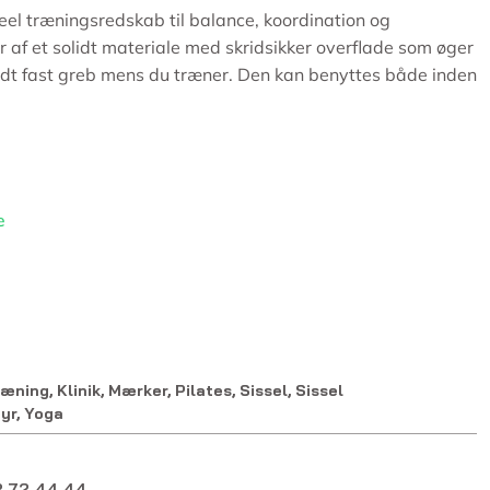
eel træningsredskab til balance, koordination og
r af et solidt materiale med skridsikker overflade som øger
odt fast greb mens du træner. Den kan benyttes både inden
e
ræning
,
Klinik
,
Mærker
,
Pilates
,
Sissel
,
Sissel
yr
,
Yoga
 72 44 44