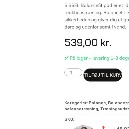
SISSEL Balancefit pad er et id
reaktionstræning. Balancefit e
sikkerheden og giver dig et g
døre og udenfor samt i vand.
539,00
kr.
✅ På lager – levering 1–3 dag
TILFØJ TIL KURV
Kategorier:
Balance
,
Balancet
balancetræning
,
Træningsudst
SKU:
+45 92