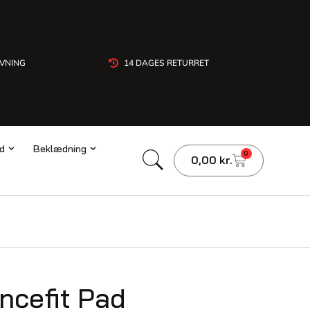
IVNING
14 DAGES RETURRET
ud
Beklædning
0
0,00
kr.
ncefit Pad