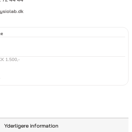
ysiolab.dk
ge
KK 1.500,-
r
Yderligere information