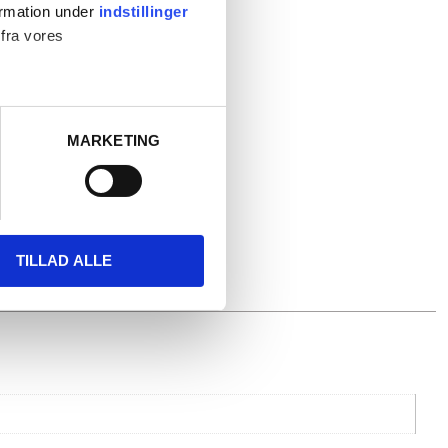
ormation under
indstillinger
 fra vores
MARKETING
 medier og til at analysere
nden for sociale medier,
e oplysninger, du har givet
TILLAD ALLE