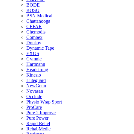
BODE
BOSU
BSN Medical
Chattanooga
CEFAR
Chemodis
Compex
DonJoy
Dynamic Tape
EXOS
Gymnic
Hartmann
Headstrong
Kinesio
Liiteguard
NewGenn
Novasan
Occlude
Physio Wrap Sport
ProCare
Pure 2 Improve
Pure Power
Rapid Relief
RehabMedic