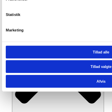
andre oplysninger, du har givet dem, eller som de har indsamle
LIITEGUARD
Dansk sportstøj med teknologisk fokus på støtte og
Statistik
performance.
Restitution & Sportspleje
Marketing
Tillad alle
Tillad valgte
Afvis