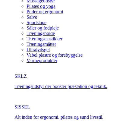
Massageudstyr
Pilates og yoga
Puder og ergonomi
Salve
Sportstape
Såler og fodpleje
Træningsbolde
Træningselastikker
Træningsmåtter
Ultralydsgel
Vabel plastre og forebyggelse
Varmeprodukter
SKLZ
Træningsudstyr der booster præstation og teknik.
SISSEL
Alt inden for ergonomi, pilates og sund livsstil.