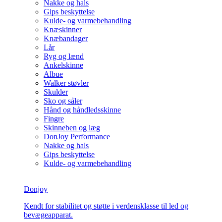
Nakke og hals
Gips beskyttelse
Kulde- og varmebehandling
Knæskinner
Knæbandager
Lår
Ryg og lænd
Ankelskinne
Albue
Walker støvler
Skulder
Sko og såler
Hånd og håndledsskinne
Fingre
Skinneben og læg
DonJoy Performance
Nakke og hals
Gips beskyttelse
Kulde- og varmebehandling
Donjoy
Kendt for stabilitet og støtte i verdensklasse til led og
bevægeapparat.