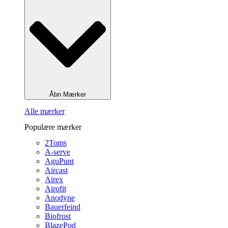
Åbn Mærker
Alle mærker
Populære mærker
2Toms
A-serve
AguPunt
Aircast
Airex
Airofit
Anodyne
Bauerfeind
Biofrost
BlazePod