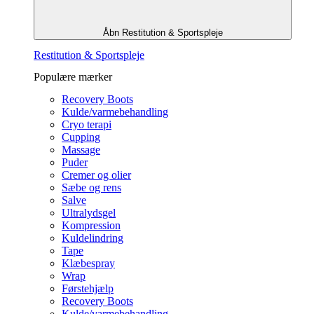
Åbn Restitution & Sportspleje
Restitution & Sportspleje
Populære mærker
Recovery Boots
Kulde/varmebehandling
Cryo terapi
Cupping
Massage
Puder
Cremer og olier
Sæbe og rens
Salve
Ultralydsgel
Kompression
Kuldelindring
Tape
Klæbespray
Wrap
Førstehjælp
Recovery Boots
Kulde/varmebehandling