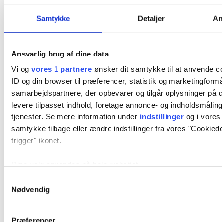
Beklædning
Samtykke
Detaljer
An
Populære mærker
Anodyne
Holdningskorrigerende tøj
Ansvarlig brug af dine data
Hovedbeskyttelse
Vi og
vores 1 partnere
ønsker dit samtykke til at anvende 
Liiteguard
Strømper
ID og din browser til præferencer, statistik og marketingformå
Tights
samarbejdspartnere, der opbevarer og tilgår oplysninger på d
Anodyne
levere tilpasset indhold, foretage annonce- og indholdsmåli
Holdningskorrigerende tøj
Hovedbeskyttelse
tjenester. Se mere information under
indstillinger
og i vores 
Liiteguard
samtykke tilbage eller ændre indstillinger fra vores "Cookiede
Strømper
trigger" ikonet.
Tights
Dine valg anvendes på hele websitet.
Anodyne
Samtykkevalg
Holdningskorrigerende tøj designet til daglig komfort og
Vi bruger cookies til at tilpasse vores indhold og annoncer, til 
Nødvendig
støtte.
analysere vores trafik. Vi deler også oplysninger om din br
for sociale medier, annonceringspartnere og analysepartner
Præferencer