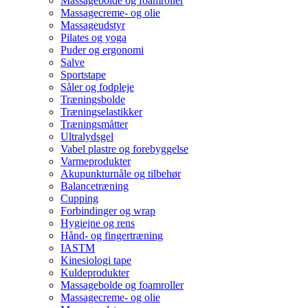
Massagebolde og foamroller
Massagecreme- og olie
Massageudstyr
Pilates og yoga
Puder og ergonomi
Salve
Sportstape
Såler og fodpleje
Træningsbolde
Træningselastikker
Træningsmåtter
Ultralydsgel
Vabel plastre og forebyggelse
Varmeprodukter
Akupunkturnåle og tilbehør
Balancetræning
Cupping
Forbindinger og wrap
Hygiejne og rens
Hånd- og fingertræning
IASTM
Kinesiologi tape
Kuldeprodukter
Massagebolde og foamroller
Massagecreme- og olie