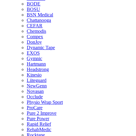
BODE
BOSU
BSN Medical
Chattanooga
CEFAR
Chemodis
Compex
DonJoy
Dynamic Tape
EXOS
Gymnic
Hartmann
Headstrong
Kinesio
Liiteguard
NewGenn
Novasan
Occlude
Physio Wrap Sport
ProCare
Pure 2 Improve
Pure Power
Rapid Relief
RehabMedic
Rocktape