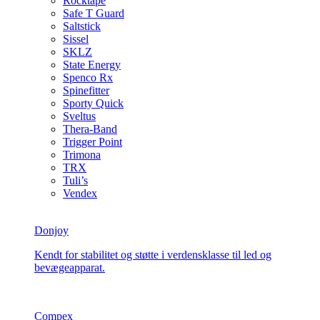
Rocktape
Safe T Guard
Saltstick
Sissel
SKLZ
State Energy
Spenco Rx
Spinefitter
Sporty Quick
Sveltus
Thera-Band
Trigger Point
Trimona
TRX
Tuli’s
Vendex
Donjoy
Kendt for stabilitet og støtte i verdensklasse til led og
bevægeapparat.
Compex