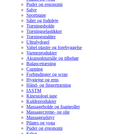
Puder og ergonomi
Salve
Sportstape
Såler og fodpleje
Træningsbolde
Træningselastikker
Træningsmåtter
Ultralydsgel
Vabel plastre og forebyggelse
Varmeprodukter
Akupunkturnåle og tilbehør
Balancetræning
Cupping
Forbindinger og wrap
Hygiejne og rens
Hånd- og fingertræning
IASTM
Kinesiologi tape
Kuldeprodukter
Massagebolde og foamroller
Massagecreme- og olie
Massageudstyr
Pilates og yoga
Puder og ergonomi
Salve