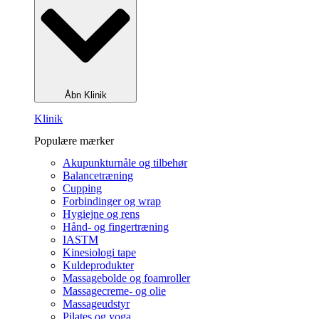
Åbn Klinik
Klinik
Populære mærker
Akupunkturnåle og tilbehør
Balancetræning
Cupping
Forbindinger og wrap
Hygiejne og rens
Hånd- og fingertræning
IASTM
Kinesiologi tape
Kuldeprodukter
Massagebolde og foamroller
Massagecreme- og olie
Massageudstyr
Pilates og yoga