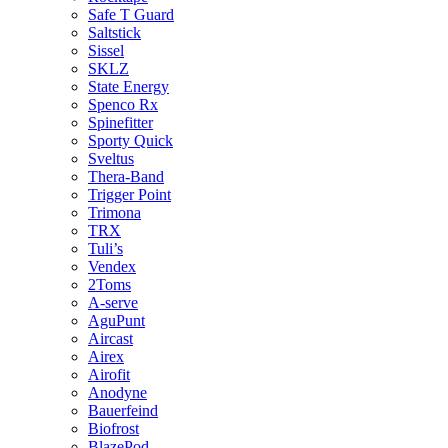
Safe T Guard
Saltstick
Sissel
SKLZ
State Energy
Spenco Rx
Spinefitter
Sporty Quick
Sveltus
Thera-Band
Trigger Point
Trimona
TRX
Tuli’s
Vendex
2Toms
A-serve
AguPunt
Aircast
Airex
Airofit
Anodyne
Bauerfeind
Biofrost
BlazePod