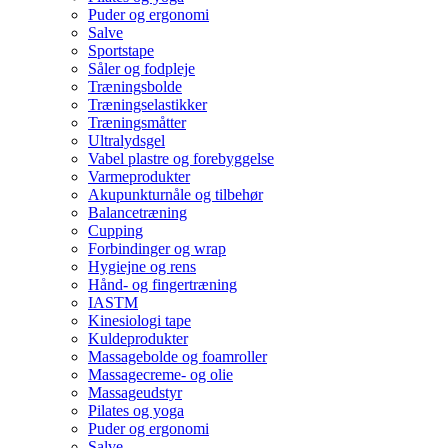
Puder og ergonomi
Salve
Sportstape
Såler og fodpleje
Træningsbolde
Træningselastikker
Træningsmåtter
Ultralydsgel
Vabel plastre og forebyggelse
Varmeprodukter
Akupunkturnåle og tilbehør
Balancetræning
Cupping
Forbindinger og wrap
Hygiejne og rens
Hånd- og fingertræning
IASTM
Kinesiologi tape
Kuldeprodukter
Massagebolde og foamroller
Massagecreme- og olie
Massageudstyr
Pilates og yoga
Puder og ergonomi
Salve