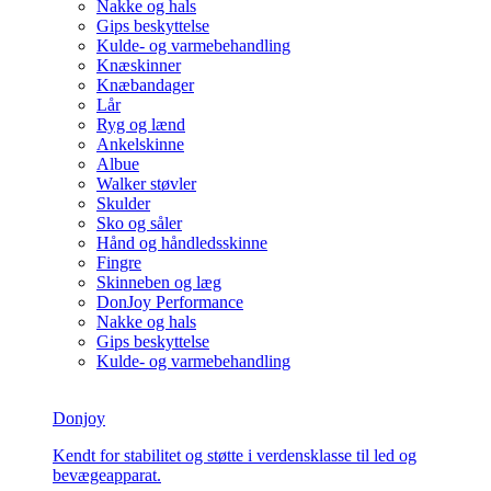
Nakke og hals
Gips beskyttelse
Kulde- og varmebehandling
Knæskinner
Knæbandager
Lår
Ryg og lænd
Ankelskinne
Albue
Walker støvler
Skulder
Sko og såler
Hånd og håndledsskinne
Fingre
Skinneben og læg
DonJoy Performance
Nakke og hals
Gips beskyttelse
Kulde- og varmebehandling
Donjoy
Kendt for stabilitet og støtte i verdensklasse til led og
bevægeapparat.