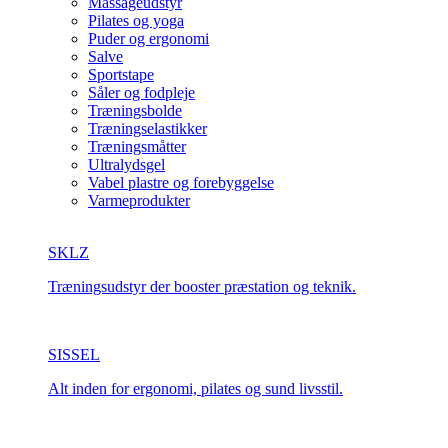
Massageudstyr
Pilates og yoga
Puder og ergonomi
Salve
Sportstape
Såler og fodpleje
Træningsbolde
Træningselastikker
Træningsmåtter
Ultralydsgel
Vabel plastre og forebyggelse
Varmeprodukter
SKLZ
Træningsudstyr der booster præstation og teknik.
SISSEL
Alt inden for ergonomi, pilates og sund livsstil.