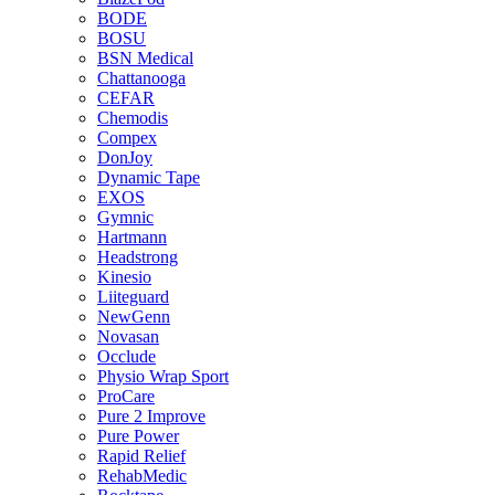
BODE
BOSU
BSN Medical
Chattanooga
CEFAR
Chemodis
Compex
DonJoy
Dynamic Tape
EXOS
Gymnic
Hartmann
Headstrong
Kinesio
Liiteguard
NewGenn
Novasan
Occlude
Physio Wrap Sport
ProCare
Pure 2 Improve
Pure Power
Rapid Relief
RehabMedic