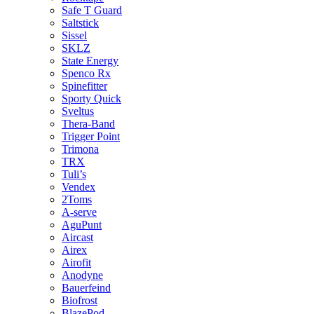
Safe T Guard
Saltstick
Sissel
SKLZ
State Energy
Spenco Rx
Spinefitter
Sporty Quick
Sveltus
Thera-Band
Trigger Point
Trimona
TRX
Tuli’s
Vendex
2Toms
A-serve
AguPunt
Aircast
Airex
Airofit
Anodyne
Bauerfeind
Biofrost
BlazePod