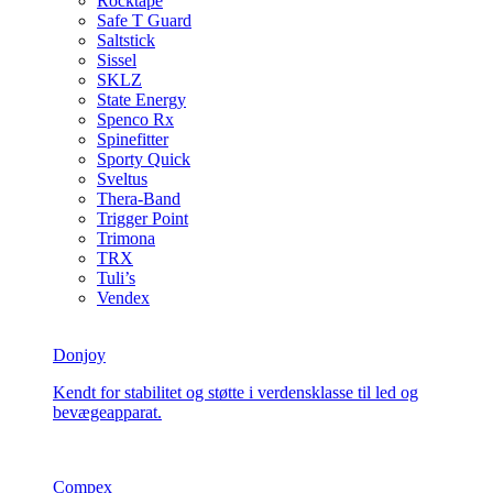
Rocktape
Safe T Guard
Saltstick
Sissel
SKLZ
State Energy
Spenco Rx
Spinefitter
Sporty Quick
Sveltus
Thera-Band
Trigger Point
Trimona
TRX
Tuli’s
Vendex
Donjoy
Kendt for stabilitet og støtte i verdensklasse til led og
bevægeapparat.
Compex