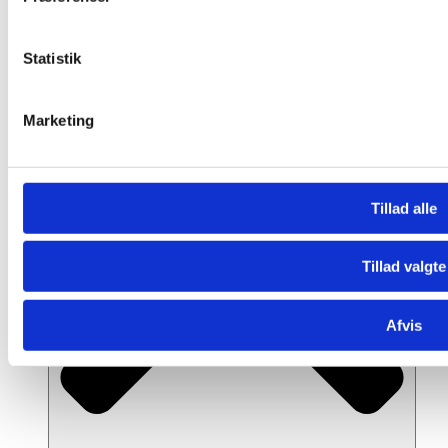
andre oplysninger, du har givet dem, eller som de har indsamle
LIITEGUARD
Dansk sportstøj med teknologisk fokus på støtte og
Statistik
performance.
Restitution & Sportspleje
Marketing
Tillad alle
Tillad valgte
Afvis