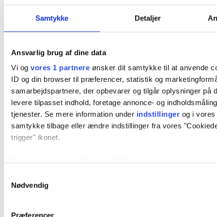
Beklædning
Samtykke
Detaljer
An
Populære mærker
Anodyne
Holdningskorrigerende tøj
Ansvarlig brug af dine data
Hovedbeskyttelse
Vi og
vores 1 partnere
ønsker dit samtykke til at anvende 
Liiteguard
Strømper
ID og din browser til præferencer, statistik og marketingformå
Tights
samarbejdspartnere, der opbevarer og tilgår oplysninger på d
Anodyne
levere tilpasset indhold, foretage annonce- og indholdsmåli
Holdningskorrigerende tøj
Hovedbeskyttelse
tjenester. Se mere information under
indstillinger
og i vores 
Liiteguard
samtykke tilbage eller ændre indstillinger fra vores "Cookiede
Strømper
trigger" ikonet.
Tights
Dine valg anvendes på hele websitet.
Anodyne
Samtykkevalg
Holdningskorrigerende tøj designet til daglig komfort og
Vi bruger cookies til at tilpasse vores indhold og annoncer, til 
Nødvendig
støtte.
analysere vores trafik. Vi deler også oplysninger om din br
for sociale medier, annonceringspartnere og analysepartner
Præferencer