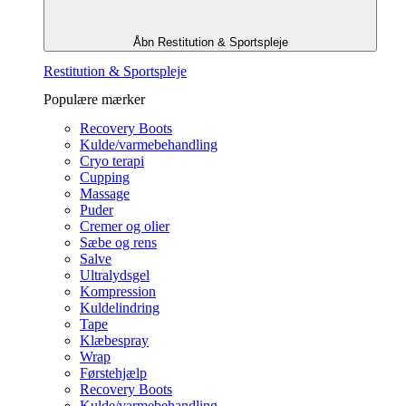
Åbn Restitution & Sportspleje
Restitution & Sportspleje
Populære mærker
Recovery Boots
Kulde/varmebehandling
Cryo terapi
Cupping
Massage
Puder
Cremer og olier
Sæbe og rens
Salve
Ultralydsgel
Kompression
Kuldelindring
Tape
Klæbespray
Wrap
Førstehjælp
Recovery Boots
Kulde/varmebehandling