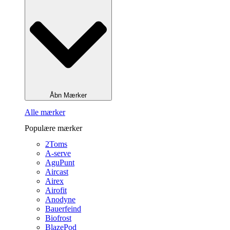
Åbn Mærker
Alle mærker
Populære mærker
2Toms
A-serve
AguPunt
Aircast
Airex
Airofit
Anodyne
Bauerfeind
Biofrost
BlazePod