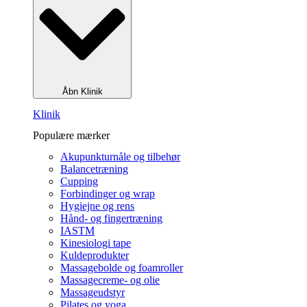
Åbn Klinik
Klinik
Populære mærker
Akupunkturnåle og tilbehør
Balancetræning
Cupping
Forbindinger og wrap
Hygiejne og rens
Hånd- og fingertræning
IASTM
Kinesiologi tape
Kuldeprodukter
Massagebolde og foamroller
Massagecreme- og olie
Massageudstyr
Pilates og yoga