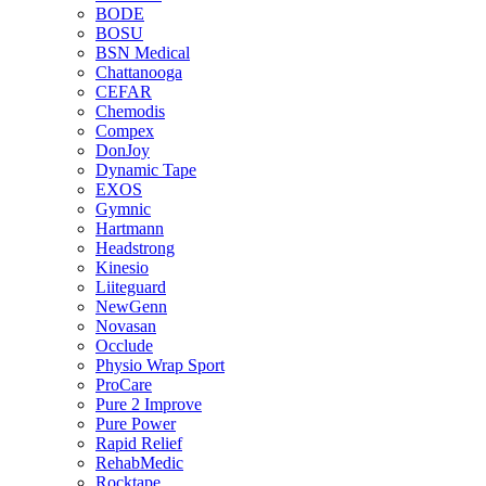
BODE
BOSU
BSN Medical
Chattanooga
CEFAR
Chemodis
Compex
DonJoy
Dynamic Tape
EXOS
Gymnic
Hartmann
Headstrong
Kinesio
Liiteguard
NewGenn
Novasan
Occlude
Physio Wrap Sport
ProCare
Pure 2 Improve
Pure Power
Rapid Relief
RehabMedic
Rocktape