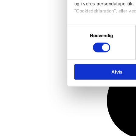
og i vores persondatapolitik. 
"Cookiedeklaration", eller ved
Dine valg anvendes på hele w
Samtykkevalg
Nødvendig
Vi bruger cookies til at tilpas
vores trafik. Vi deler også 
annonceringspartnere og anal
dem, eller som de har indsaml
Afvis