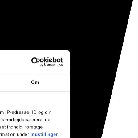
Om
m IP-adresse, ID og din
s samarbejdspartnere, der
set indhold, foretage
ormation under
indstillinger