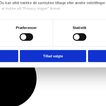
Du kan altid trække dit samtykke tilbage eller ændre indstillinger
 at trykke på "Privacy trigger" ikonet.
ebsitet.
Præferencer
Statistik
se vores indhold og annoncer, til at vise dig funktioner til sociale
oplysninger om din brug af vores hjemmeside med vores partnere i
ysepartnere. Vores partnere kan kombinere disse data med andr
et fra din brug af deres tjenester.
Tillad valgte