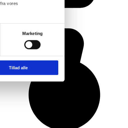
 fra vores
Marketing
 medier og til at analysere
nden for sociale medier,
e oplysninger, du har givet
Tillad alle